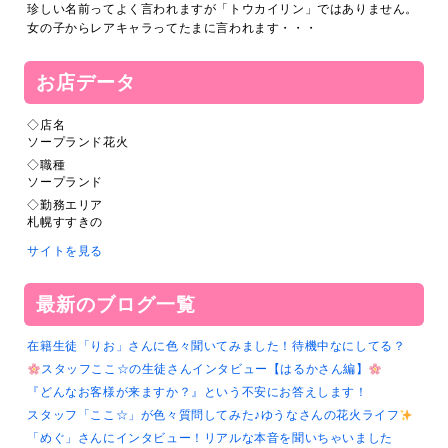
珍しい名前ってよく言われますが「トウカイリン」ではありません。
女の子からレアキャラってたまに言われます・・・
お店データ
◇店名
ソープランド花火
◇職種
ソープランド
◇勤務エリア
札幌すすきの
サイトを見る
最新のブログ一覧
在籍生徒「りお」さんに色々聞いてみました！待機中なにしてる？
スタッフここ☆の生徒さんインタビュー【はるかさん編】
『どんなお客様が来ますか？』という不安にお答えします！
スタッフ「ここ☆」が色々質問してみた♪ゆうなさんの花火ライフ
「めぐ」さんにインタビュー！リアルな本音を聞いちゃいました