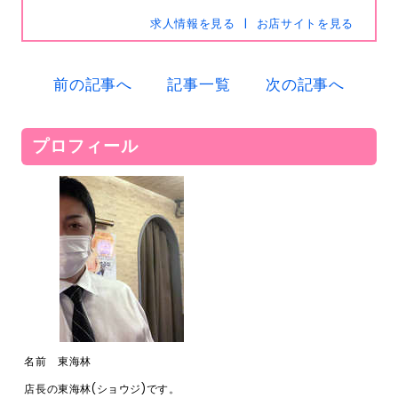
求人情報を見る
お店サイトを見る
s-hanabi
SNSID
24時間365日受付中です
前の記事へ
記事一覧
次の記事へ
プロフィール
電話
0120-367-294
メール
s-hanabi@docomo.ne.jp
名前 東海林
店長の東海林(ショウジ)です。