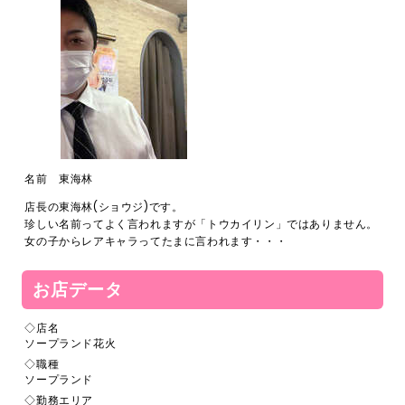
電話
0120-367-294
メール
s-hanabi@docomo.ne.jp
名前 東海林
店長の東海林(ショウジ)です。
珍しい名前ってよく言われますが「トウカイリン」ではありません。
女の子からレアキャラってたまに言われます・・・
お店データ
◇店名
ソープランド花火
◇職種
ソープランド
◇勤務エリア