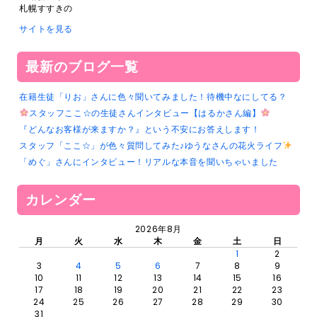
札幌すすきの
サイトを見る
最新のブログ一覧
在籍生徒「りお」さんに色々聞いてみました！待機中なにしてる？
スタッフここ☆の生徒さんインタビュー【はるかさん編】
『どんなお客様が来ますか？』という不安にお答えします！
スタッフ「ここ☆」が色々質問してみた♪ゆうなさんの花火ライフ
「めぐ」さんにインタビュー！リアルな本音を聞いちゃいました
カレンダー
2026年8月
月
火
水
木
金
土
日
1
2
3
4
5
6
7
8
9
10
11
12
13
14
15
16
17
18
19
20
21
22
23
24
25
26
27
28
29
30
31