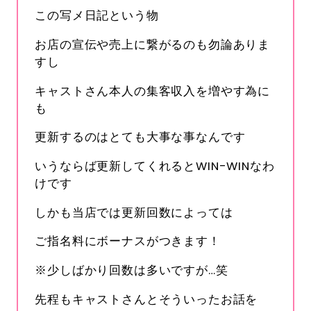
この写メ日記という物
お店の宣伝や売上に繋がるのも勿論ありま
すし
キャストさん本人の集客収入を増やす為に
も
更新するのはとても大事な事なんです
いうならば更新してくれるとWIN-WINなわ
けです
しかも当店では更新回数によっては
ご指名料にボーナスがつきます！
s-hanabi
※少しばかり回数は多いですが…笑
SNSID
24時間365日受付中です
先程もキャストさんとそういったお話を