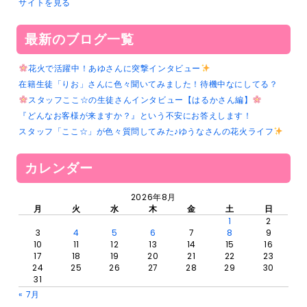
サイトを見る
最新のブログ一覧
花火で活躍中！あゆさんに突撃インタビュー
在籍生徒「りお」さんに色々聞いてみました！待機中なにしてる？
スタッフここ☆の生徒さんインタビュー【はるかさん編】
『どんなお客様が来ますか？』という不安にお答えします！
スタッフ「ここ☆」が色々質問してみた♪ゆうなさんの花火ライフ
カレンダー
2026年8月
月
火
水
木
金
土
日
1
2
3
4
5
6
7
8
9
10
11
12
13
14
15
16
17
18
19
20
21
22
23
24
25
26
27
28
29
30
31
« 7月