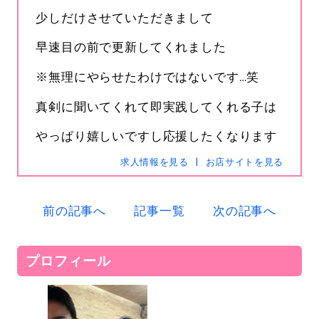
少しだけさせていただきまして
早速目の前で更新してくれました
電話
0120-367-294
メール
s-hanabi@docomo.ne.jp
※無理にやらせたわけではないです…笑
真剣に聞いてくれて即実践してくれる子は
やっぱり​嬉しいですし応援したくなります
求人情報を見る
お店サイトを見る
前の記事へ
記事一覧
次の記事へ
プロフィール