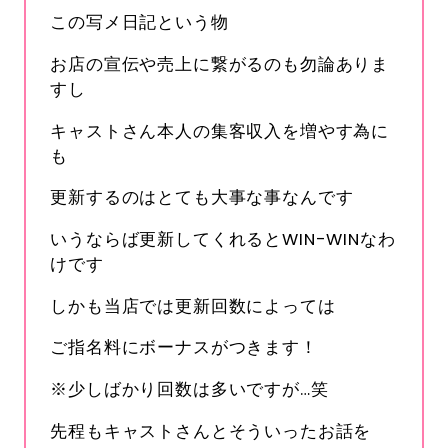
この写メ日記という物
お店の宣伝や売上に繋がるのも勿論ありま
すし
キャストさん本人の集客収入を増やす為に
も
更新するのはとても大事な事なんです
いうならば更新してくれるとWIN-WINなわ
けです
しかも当店では更新回数によっては
ご指名料にボーナスがつきます！
s-hanabi
※少しばかり回数は多いですが…笑
SNSID
24時間365日受付中です
先程もキャストさんとそういったお話を