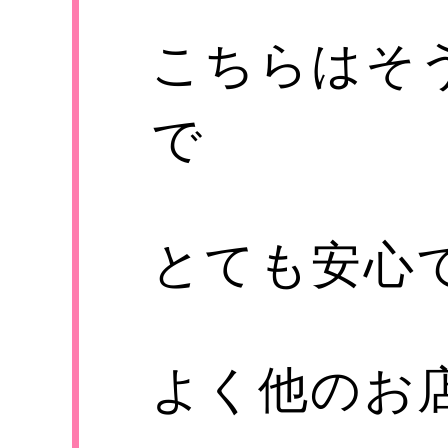
こちらはそ
で
とても安心
よく他のお