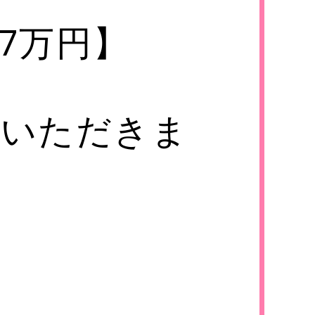
7万円】
ていただきま