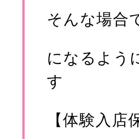
そんな場合
になるよう
す
【体験入店