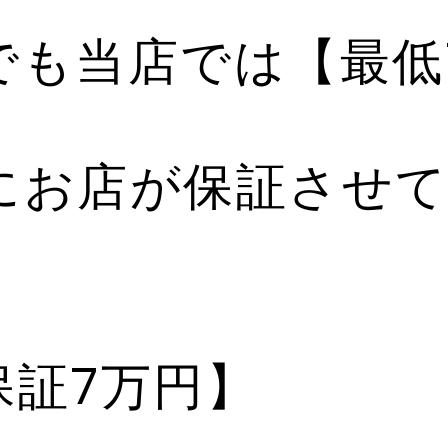
でも当店では【最低
にお店が保証させ
保証7万円】