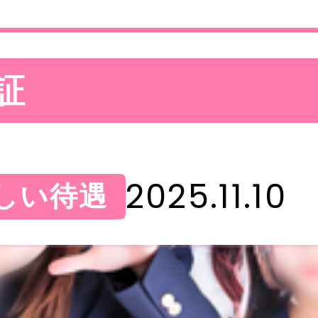
証
2025.11.10
しい待遇