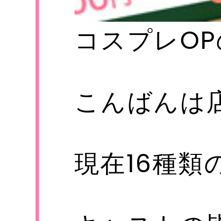
コスプレOP
S
こんばんは
現在16種類