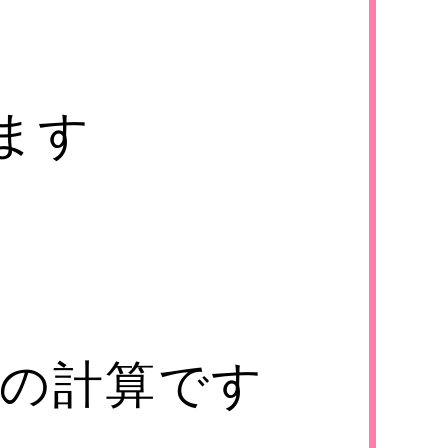
ります
ne.jp
0円の計算です