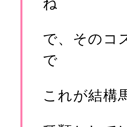
ね
で、そのコ
で
これが結構