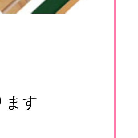
i
す
ります