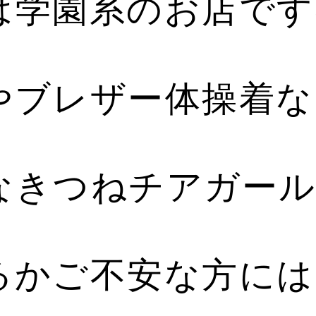
は学園系のお店です
やブレザー体操着な
なきつねチアガー
るかご不安な方には