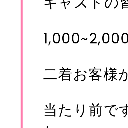
キャストの
1,000~2
電話
01
メール
s-
二着お客様
当たり前ですが