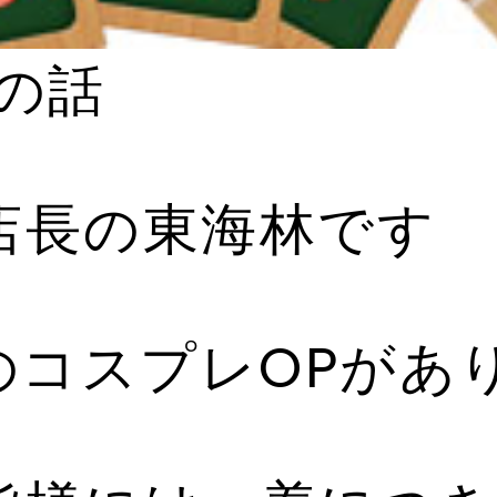
の話
s-hanab
NSID
店長の東海林です
24時間365日受付中で
のコスプレOPがあ