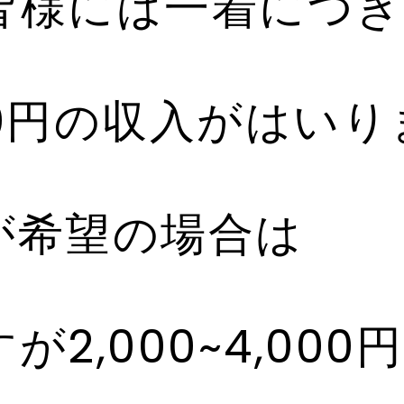
皆様には一着につき
,000円の収入がはい
20-367-294
hanabi@docomo.
が希望の場合は
2,000~4,00