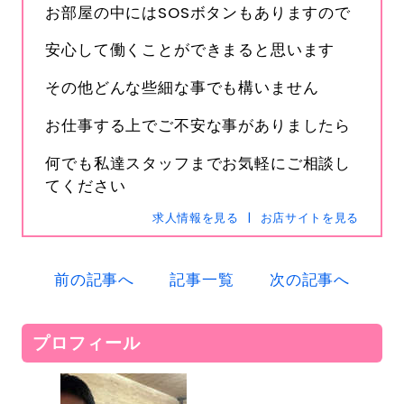
お部屋の中にはSOSボタンもありますので
安心して働くことができまると思います
その他どんな些細な事でも構いません
お仕事する上でご不安な事がありましたら
s-hanabi
SNSID
何でも私達スタッフまでお気軽にご相談し
24時間365日受付中です
てください
求人情報を見る
お店サイトを見る
電話
0120-367-294
前の記事へ
記事一覧
次の記事へ
メール
s-hanabi@docomo.ne.jp
プロフィール