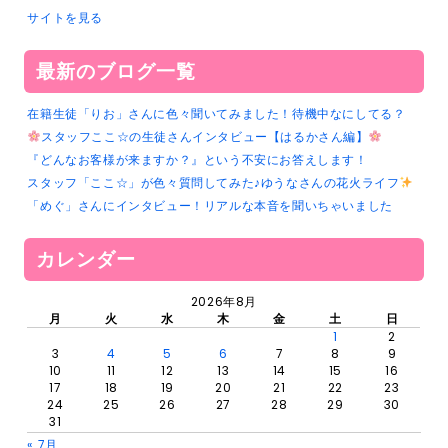
サイトを見る
最新のブログ一覧
在籍生徒「りお」さんに色々聞いてみました！待機中なにしてる？
スタッフここ☆の生徒さんインタビュー【はるかさん編】
『どんなお客様が来ますか？』という不安にお答えします！
スタッフ「ここ☆」が色々質問してみた♪ゆうなさんの花火ライフ
「めぐ」さんにインタビュー！リアルな本音を聞いちゃいました
カレンダー
2026年8月
月
火
水
木
金
土
日
1
2
3
4
5
6
7
8
9
10
11
12
13
14
15
16
17
18
19
20
21
22
23
24
25
26
27
28
29
30
31
« 7月