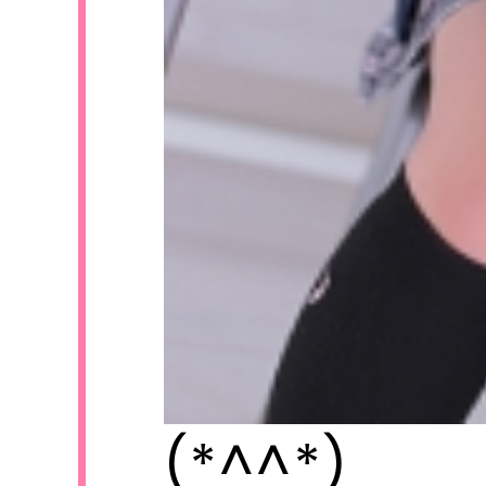
S
(*^^*)