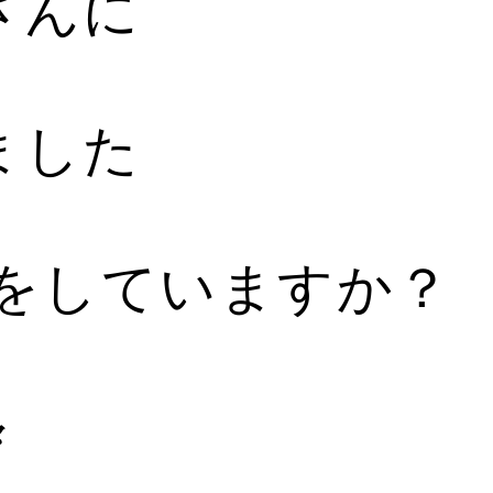
さんに
ました
何をしていますか？
々