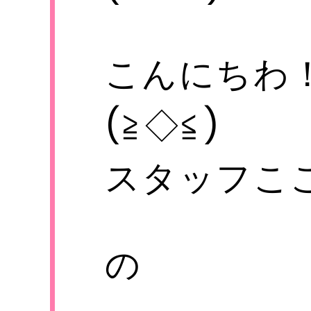
こんにちわ
電話
01
(≧◇≦)
メール
s-
スタッフこ
の