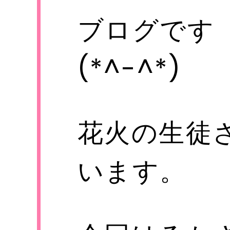
ブログです
(*^-^*)
花火の生徒
います。