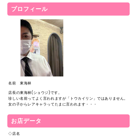
24時間365日受付中です
プロフィール
電話
0120-367-294
メール
s-hanabi@docomo.ne.jp
名前 東海林
店長の東海林(ショウジ)です。
珍しい名前ってよく言われますが「トウカイリン」ではありません。
女の子からレアキャラってたまに言われます・・・
お店データ
◇店名