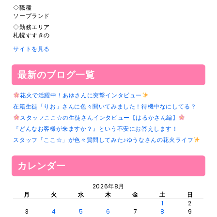
◇職種
ソープランド
◇勤務エリア
札幌すすきの
サイトを見る
最新のブログ一覧
花火で活躍中！あゆさんに突撃インタビュー
在籍生徒「りお」さんに色々聞いてみました！待機中なにしてる？
スタッフここ☆の生徒さんインタビュー【はるかさん編】
『どんなお客様が来ますか？』という不安にお答えします！
スタッフ「ここ☆」が色々質問してみた♪ゆうなさんの花火ライフ
カレンダー
2026年8月
月
火
水
木
金
土
日
1
2
3
4
5
6
7
8
9