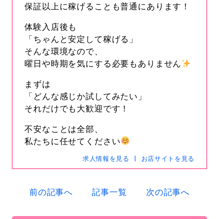
保証以上に稼げることも普通にあります！
体験入店後も
「ちゃんと安定して稼げる」
そんな環境なので、
曜日や時期を気にする必要もありません
まずは
「どんな感じか試してみたい」
s-hanabi
SNSID
それだけでも大歓迎です！
24時間365日受付中です
不安なことは全部、
私たちに任せてください
求人情報を見る
お店サイトを見る
電話
0120-367-294
メール
s-hanabi@docomo.ne.jp
前の記事へ
記事一覧
次の記事へ