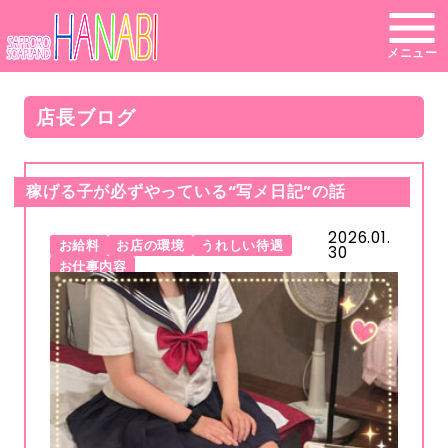
メニュー
店長ブログ
稼げる子が必ずやっている“写メ日記”の話
2026.01.
お給料
お店の環境
うれしい待遇
30
お仕事内容