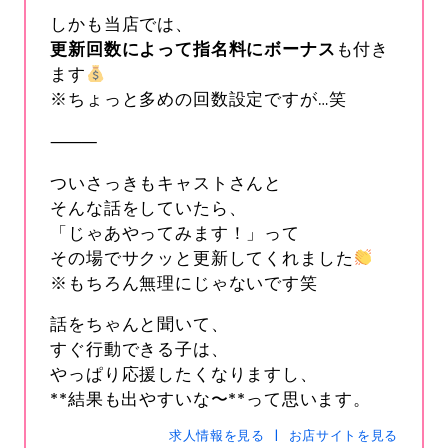
しかも当店では、
s-hanabi
SNSID
更新回数によって指名料にボーナス
も付き
24時間365日受付中です
ます
※ちょっと多めの回数設定ですが…笑
⸻
電話
0120-367-294
ついさっきもキャストさんと
そんな話をしていたら、
メール
s-hanabi@docomo.ne.jp
「じゃあやってみます！」って
その場でサクッと更新してくれました
※もちろん無理にじゃないです笑
話をちゃんと聞いて、
すぐ行動できる子は、
やっぱり応援したくなりますし、
**結果も出やすいな〜**って思います。
求人情報を見る
お店サイトを見る