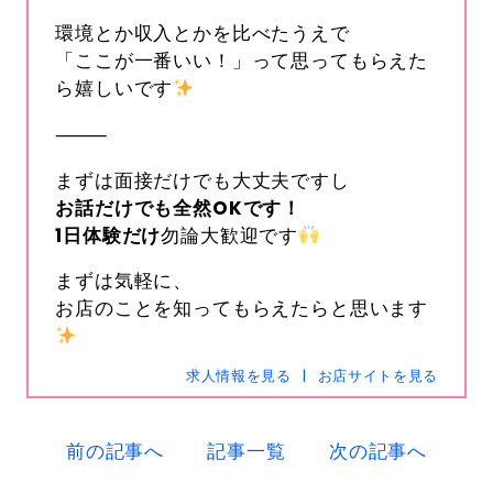
環境とか収入とかを比べたうえで
「ここが一番いい！」って思ってもらえた
ら嬉しいです
⸻
まずは面接だけでも大丈夫ですし
お話だけでも全然
OK
です！
1
日体験だけ
勿論大歓迎です
s-hanabi
SNSID
24時間365日受付中です
まずは気軽に、
お店のことを知ってもらえたらと思います
求人情報を見る
お店サイトを見る
電話
0120-367-294
メール
s-hanabi@docomo.ne.jp
前の記事へ
記事一覧
次の記事へ