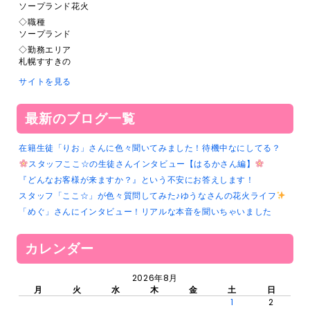
ソープランド花火
◇職種
ソープランド
◇勤務エリア
札幌すすきの
サイトを見る
最新のブログ一覧
在籍生徒「りお」さんに色々聞いてみました！待機中なにしてる？
スタッフここ☆の生徒さんインタビュー【はるかさん編】
『どんなお客様が来ますか？』という不安にお答えします！
スタッフ「ここ☆」が色々質問してみた♪ゆうなさんの花火ライフ
「めぐ」さんにインタビュー！リアルな本音を聞いちゃいました
カレンダー
2026年8月
月
火
水
木
金
土
日
1
2