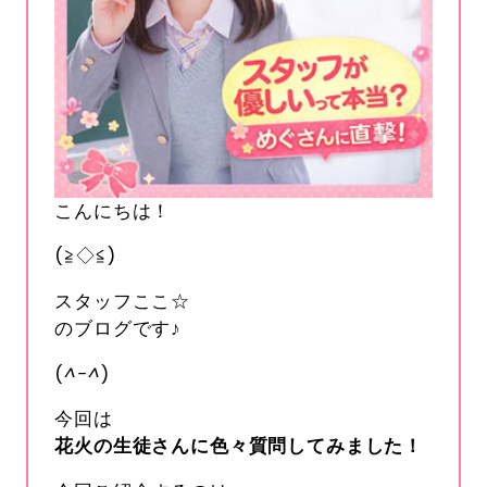
こんにちは！
(≧◇≦)
スタッフここ☆
のブログです♪
(
^-^
)
今回は
花火の生徒さんに色々質問してみました！