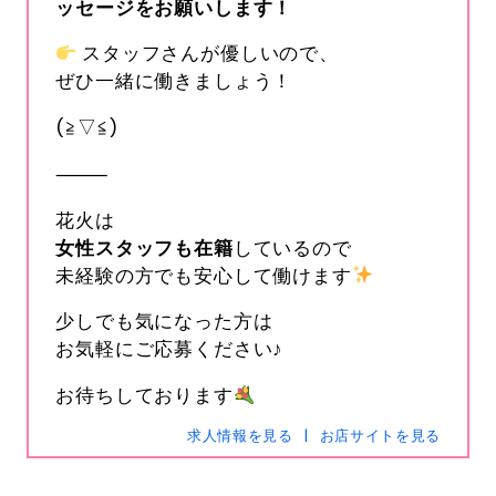
ッセージをお願いします！
スタッフさんが優しいので、
ぜひ一緒に働きましょう！
(≧▽≦)
⸻
花火は
女性スタッフも在籍
しているので
s-hanabi
未経験の方でも安心して働けます
SNSID
24時間365日受付中です
少しでも気になった方は
お気軽にご応募ください♪
お待ちしております
電話
0120-367-294
求人情報を見る
お店サイトを見る
メール
s-hanabi@docomo.ne.jp