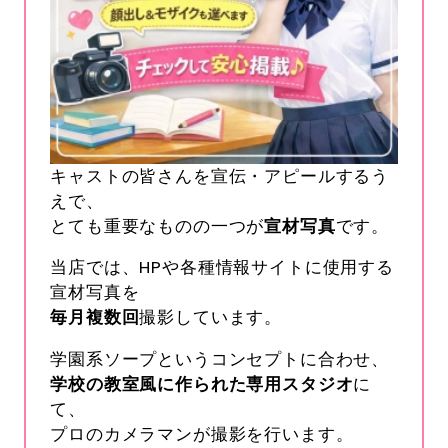
キャストの皆さんを宣伝・アピールするう
えで、
とても重要なものの一つが
宣材写真
です。
当店では、HPや各種情報サイトに使用する
宣材写真を
毎月複数回
撮影しています。
学園系ソープというコンセプトに合わせ、
学校の教室風に作られた専用スタジオ
に
て、
プロのカメラマンが撮影を行います。