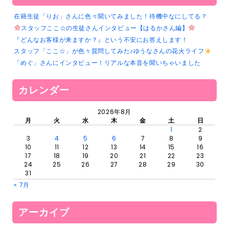
在籍生徒「りお」さんに色々聞いてみました！待機中なにしてる？
スタッフここ☆の生徒さんインタビュー【はるかさん編】
『どんなお客様が来ますか？』という不安にお答えします！
スタッフ「ここ☆」が色々質問してみた♪ゆうなさんの花火ライフ
「めぐ」さんにインタビュー！リアルな本音を聞いちゃいました
カレンダー
2026年8月
月
火
水
木
金
土
日
1
2
3
4
5
6
7
8
9
10
11
12
13
14
15
16
17
18
19
20
21
22
23
24
25
26
27
28
29
30
31
« 7月
アーカイブ