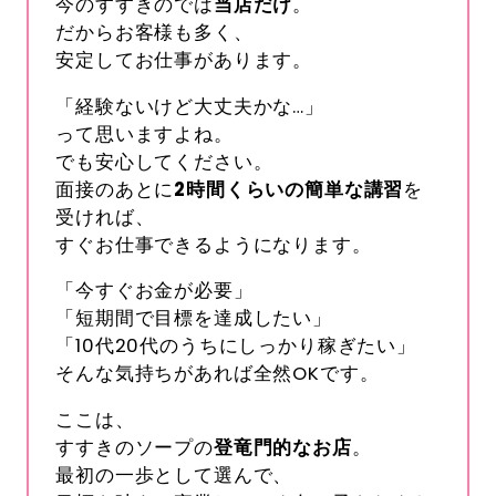
今のすすきのでは
当店だけ
。
だからお客様も多く、
安定してお仕事があります。
「経験ないけど大丈夫かな…」
って思いますよね。
でも安心してください。
面接のあとに
2
時間くらいの簡単な講習
を
受ければ、
すぐお仕事できるようになります。
「今すぐお金が必要」
「短期間で目標を達成したい」
「10代20代のうちにしっかり稼ぎたい」
そんな気持ちがあれば全然OKです。
ここは、
すすきのソープの
登竜門的なお店
。
最初の一歩として選んで、