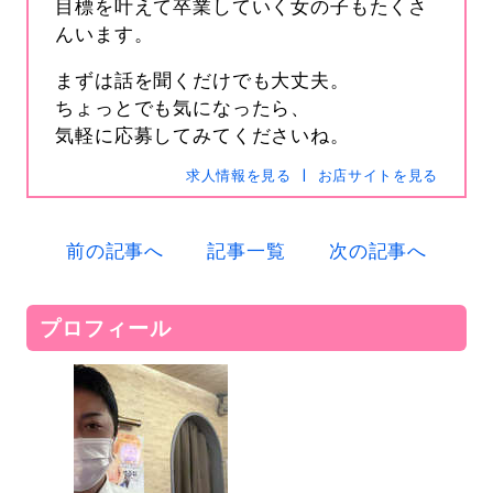
目標を叶えて卒業していく女の子もたくさ
んいます。
まずは話を聞くだけでも大丈夫。
ちょっとでも気になったら、
気軽に応募してみてくださいね。
s-hanabi
SNSID
24時間365日受付中です
求人情報を見る
お店サイトを見る
前の記事へ
記事一覧
次の記事へ
電話
0120-367-294
メール
s-hanabi@docomo.ne.jp
プロフィール