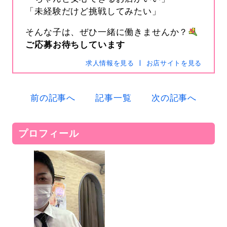
「未経験だけど挑戦してみたい」
そんな子は、ぜひ一緒に働きませんか？
ご応募お待ちしています
s-hanabi
SNSID
求人情報を見る
お店サイトを見る
24時間365日受付中です
前の記事へ
記事一覧
次の記事へ
電話
0120-367-294
プロフィール
メール
s-hanabi@docomo.ne.jp