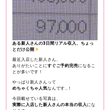
ある新人さんの
3
日間リアル収入、ちょっ
とだけ公開
最近入店した新人さん、
ありがたいことに
すぐご予約完売
になるこ
とが多いです！
やっぱり新人さんって
めちゃくちゃ人気
なんです…！
今回載せている写真は、
実際に入店した新人さんの本当の収入
にな