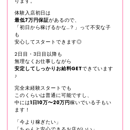
ります。
体験入店初日は
最低
7
万円保証
があるので、
「初日から稼げるかな…？」って不安な子
も
安心してスタートできます◎
2日目・3日目以降も
無理なくお仕事しながら
安定してしっかりお給料
GET
できています
♪
完全未経験スタートでも
このくらいは普通に可能ですし、
中には
1
日
10
万〜
20
万円
稼いでいる子もい
ます！
「今より稼ぎたい」
「ちゃんと安心できるお店がいい」