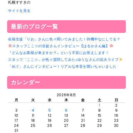
札幌すすきの
サイトを見る
最新のブログ一覧
在籍生徒「りお」さんに色々聞いてみました！待機中なにしてる？
スタッフここ☆の生徒さんインタビュー【はるかさん編】
『どんなお客様が来ますか？』という不安にお答えします！
スタッフ「ここ☆」が色々質問してみた♪ゆうなさんの花火ライフ
「めぐ」さんにインタビュー！リアルな本音を聞いちゃいました
カレンダー
2026年8月
月
火
水
木
金
土
日
1
2
3
4
5
6
7
8
9
10
11
12
13
14
15
16
17
18
19
20
21
22
23
24
25
26
27
28
29
30
31