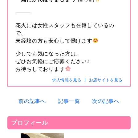
⸻
花火には女性スタッフも在籍しているの
で、
未経験の方も安心して働けます
少しでも気になった方は、
s-hanabi
SNSID
ぜひお気軽にご応募ください♪
24時間365日受付中です
お待ちしております
求人情報を見る
お店サイトを見る
電話
0120-367-294
前の記事へ
記事一覧
次の記事へ
メール
s-hanabi@docomo.ne.jp
プロフィール