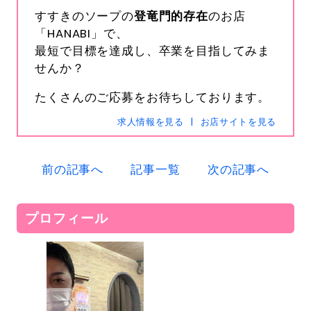
すすきのソープの
登竜門的存在
のお店
「HANABI」で、
最短で目標を達成し、卒業を目指してみま
せんか？
s-hanabi
たくさんのご応募をお待ちしております。
SNSID
24時間365日受付中です
求人情報を見る
お店サイトを見る
前の記事へ
記事一覧
次の記事へ
電話
0120-367-294
メール
s-hanabi@docomo.ne.jp
プロフィール