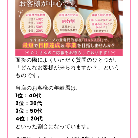
面接の際によくいただく質問のひとつが、
「どんなお客様が来られますか？」という
ものです。
当店のお客様の年齢層は、
1
位：
40
代
2
位：
30
代
3
位：
50
代
4
位：
20
代
といった割合になっています。