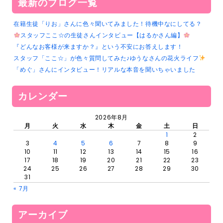
最新のブログ一覧
在籍生徒「りお」さんに色々聞いてみました！待機中なにしてる？
スタッフここ☆の生徒さんインタビュー【はるかさん編】
『どんなお客様が来ますか？』という不安にお答えします！
スタッフ「ここ☆」が色々質問してみた♪ゆうなさんの花火ライフ
「めぐ」さんにインタビュー！リアルな本音を聞いちゃいました
カレンダー
2026年8月
月
火
水
木
金
土
日
1
2
3
4
5
6
7
8
9
10
11
12
13
14
15
16
17
18
19
20
21
22
23
24
25
26
27
28
29
30
31
« 7月
アーカイブ