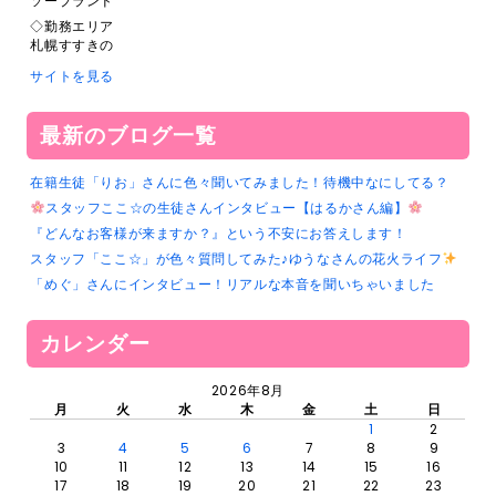
ソープランド
◇勤務エリア
札幌すすきの
サイトを見る
最新のブログ一覧
在籍生徒「りお」さんに色々聞いてみました！待機中なにしてる？
スタッフここ☆の生徒さんインタビュー【はるかさん編】
『どんなお客様が来ますか？』という不安にお答えします！
スタッフ「ここ☆」が色々質問してみた♪ゆうなさんの花火ライフ
「めぐ」さんにインタビュー！リアルな本音を聞いちゃいました
カレンダー
2026年8月
月
火
水
木
金
土
日
1
2
3
4
5
6
7
8
9
10
11
12
13
14
15
16
17
18
19
20
21
22
23