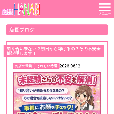
メニュー
店長ブログ
知り合い来ない？初日から稼げるの？その不安全
部説明します！
2026.06.12
お店の環境
うれしい待遇