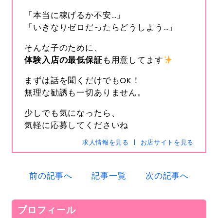
「本当に稼げるか不安…」
「いきなりゼロだったらどうしよう…」
そんな子のために、
体験入店の最低保証
も用意してます
まずは話を聞くだけでもOK！
無理な勧誘も一切ありません。
s-hanabi
SNSID
24時間365日受付中です
少しでも気になったら、
気軽に応募してくださいね
求人情報を見る
お店サイトを見る
電話
0120-367-294
前の記事へ
記事一覧
次の記事へ
メール
s-hanabi@docomo.ne.jp
プロフィール