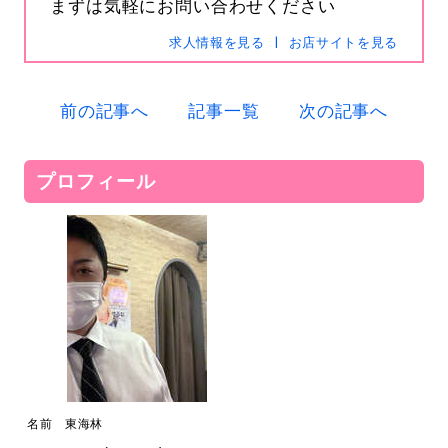
まずは気軽にお問い合わせください
求人情報を見る
お店サイトを見る
s-hanabi
SNSID
24時間365日受付中です
前の記事へ
記事一覧
次の記事へ
プロフィール
電話
0120-367-294
メール
s-hanabi@docomo.ne.jp
名前 東海林