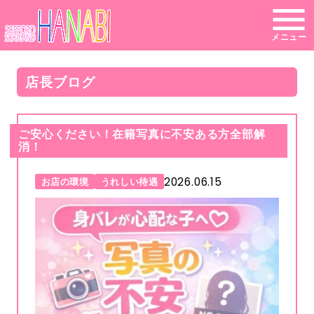
メニュー
店長ブログ
ご安心ください！在籍写真に不安ある方全部解
消！
2026.06.15
お店の環境
うれしい待遇