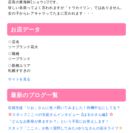
店長の東海林(ショウジ)です。
珍しい名前ってよく言われますが「トウカイリン」ではありません。
女の子からレアキャラってたまに言われます・・・
お店データ
◇店名
ソープランド花火
◇職種
ソープランド
◇勤務エリア
札幌すすきの
サイトを見る
最新のブログ一覧
在籍生徒「りお」さんに色々聞いてみました！待機中なにしてる？
スタッフここ☆の生徒さんインタビュー【はるかさん編】
『どんなお客様が来ますか？』という不安にお答えします！
スタッフ「ここ☆」が色々質問してみた♪ゆうなさんの花火ライフ