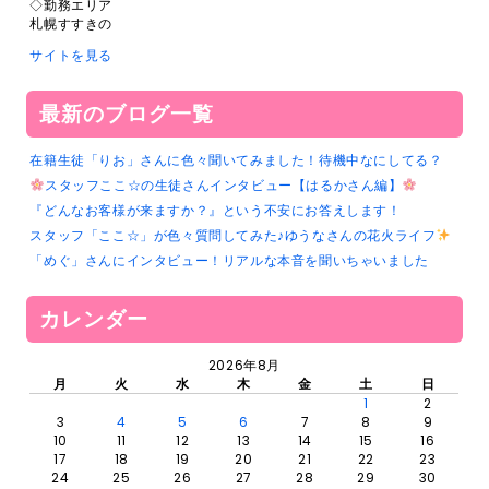
◇勤務エリア
札幌すすきの
サイトを見る
最新のブログ一覧
在籍生徒「りお」さんに色々聞いてみました！待機中なにしてる？
スタッフここ☆の生徒さんインタビュー【はるかさん編】
『どんなお客様が来ますか？』という不安にお答えします！
スタッフ「ここ☆」が色々質問してみた♪ゆうなさんの花火ライフ
「めぐ」さんにインタビュー！リアルな本音を聞いちゃいました
カレンダー
2026年8月
月
火
水
木
金
土
日
1
2
3
4
5
6
7
8
9
10
11
12
13
14
15
16
17
18
19
20
21
22
23
24
25
26
27
28
29
30