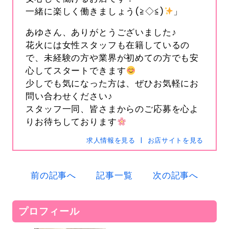
一緒に楽しく働きましょう(≧◇≦)
」
あゆさん、ありがとうございました♪
花火には女性スタッフも在籍しているの
で、未経験の方や業界が初めての方でも安
心してスタートできます
少しでも気になった方は、ぜひお気軽にお
s-hanabi
問い合わせください♪
SNSID
24時間365日受付中です
スタッフ一同、皆さまからのご応募を心よ
りお待ちしております
求人情報を見る
お店サイトを見る
電話
0120-367-294
前の記事へ
記事一覧
次の記事へ
メール
s-hanabi@docomo.ne.jp
プロフィール