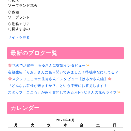
◇店名
ソープランド花火
◇職種
ソープランド
◇勤務エリア
札幌すすきの
サイトを見る
最新のブログ一覧
花火で活躍中！あゆさんに突撃インタビュー
在籍生徒「りお」さんに色々聞いてみました！待機中なにしてる？
スタッフここ☆の生徒さんインタビュー【はるかさん編】
『どんなお客様が来ますか？』という不安にお答えします！
スタッフ「ここ☆」が色々質問してみた♪ゆうなさんの花火ライフ
カレンダー
2026年8月
月
火
水
木
金
土
日
1
2