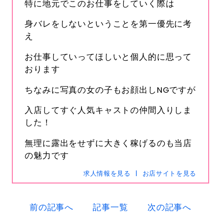
特に地元でこのお仕事をしていく際は
身バレをしないということを第一優先に考
え
お仕事していってほしいと個人的に思って
おります
ちなみに写真の女の子もお顔出しNGですが
s-hanabi
入店してすぐ人気キャストの仲間入りしま
SNSID
24時間365日受付中です
した！
無理に露出をせずに大きく稼げるのも当店
の魅力です
求人情報を見る
お店サイトを見る
電話
0120-367-294
メール
s-hanabi@docomo.ne.jp
前の記事へ
記事一覧
次の記事へ