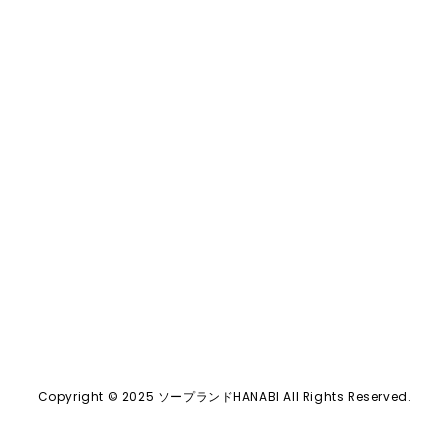
電話
0120-367-294
メール
s-hanabi@docomo.ne.jp
Copyright © 2025 ソープランドHANABI All Rights Reserved.