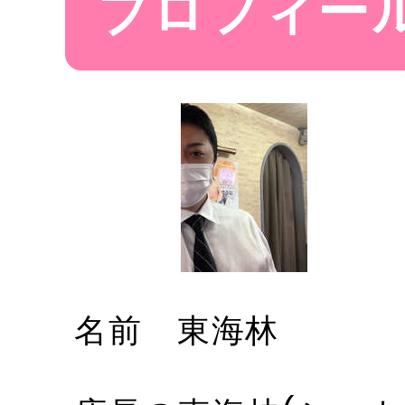
プロフィー
電話
01
メール
s-
名前 東海林