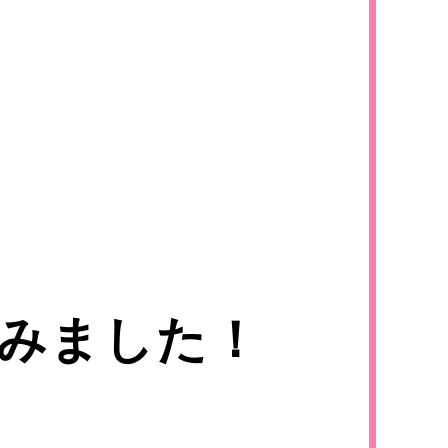
ne.jp
みました！