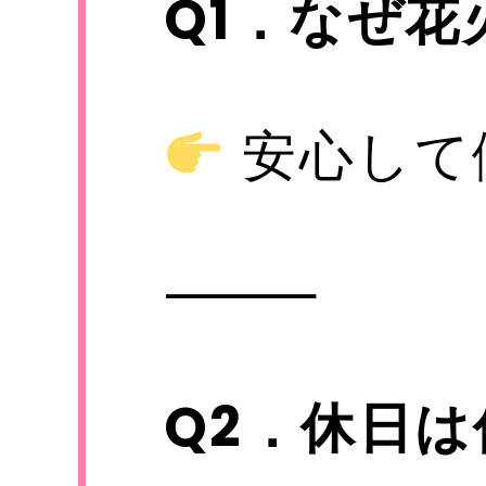
Q1
．なぜ花
安心して
⸻
Q2
．休日は