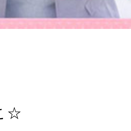
！
s-hanab
NSID
24時間365日受付中で
こ☆