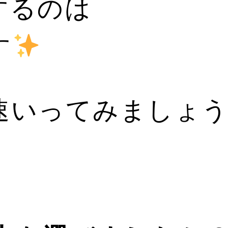
するのは
す
速いってみましょ