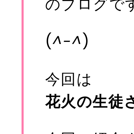
のブログで
(
^-^
)
電話
01
メール
s-
今回は
花火の生徒