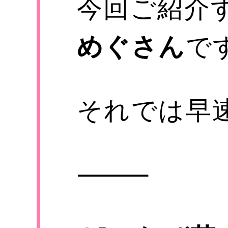
今回ご紹介
めぐさん
で
それでは早
⸻