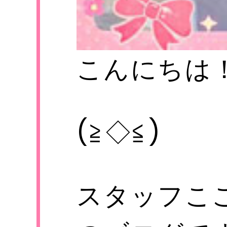
こんにちは
S
(≧◇≦)
スタッフこ