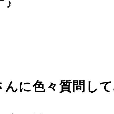
す♪
20-367-294
hanabi@docomo.
さんに色々質問して