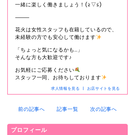
一緒に楽しく働きましょう！(≧▽≦)
⸻
花火は女性スタッフも在籍しているので、
未経験の方でも安心して働けます
「ちょっと気になるかも…」
そんな方も大歓迎です♪
s-hanabi
SNSID
24時間365日受付中です
お気軽にご応募ください
スタッフ一同、お待ちしております
求人情報を見る
お店サイトを見る
電話
0120-367-294
前の記事へ
記事一覧
次の記事へ
メール
s-hanabi@docomo.ne.jp
プロフィール