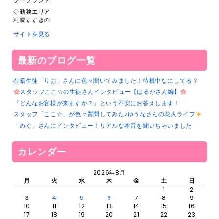
ソープランド
◇勤務エリア
札幌すすきの
サイトを見る
最新のブログ一覧
在籍生徒「りお」さんに色々聞いてみました！待機中なにしてる？
スタッフここ☆の生徒さんインタビュー【はるかさん編】
『どんなお客様が来ますか？』という不安にお答えします！
スタッフ「ここ☆」が色々質問してみた♪ゆうなさんの花火ライフ
「めぐ」さんにインタビュー！リアルな本音を聞いちゃいました
カレンダー
2026年8月
月
火
水
木
金
土
日
1
2
3
4
5
6
7
8
9
10
11
12
13
14
15
16
17
18
19
20
21
22
23